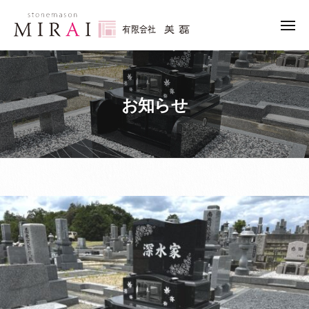
ュ
コ
ー
限
ン
メ
会
ニ
テ
有
社
石
ュ
ン
ー
美
限
の
ツ
磊
こ
会
へ
（
お知らせ
と
社
み
ス
な
美
ら
キ
ら
磊
い
ッ
「
（
）
プ
み
み
ら
ら
い
い
」
）
に
お
ま
か
せ