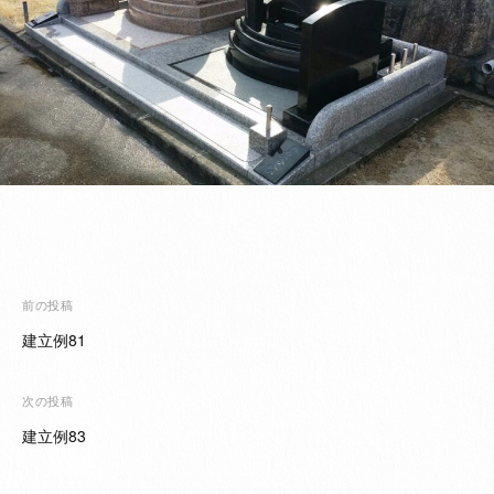
投
前の投稿
稿
建立例81
ナ
ビ
次の投稿
ゲ
建立例83
ー
シ