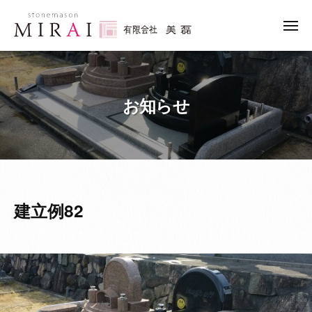
ュ
コ
ー
限
ン
メ
会
ニ
テ
有
社
石
ュ
ン
ー
美
限
の
ツ
磊
こ
会
へ
（
お知らせ
と
社
み
ス
な
美
ら
キ
ら
磊
い
ッ
「
（
）
プ
み
み
ら
ら
建立例82
い
い
」
）
に
お
ま
か
せ