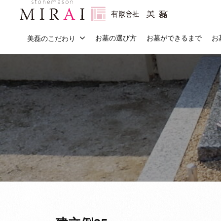
会
コ
社
ン
有
美
石
テ
お墓の選び方
お墓ができるまで
お
美磊のこだわり
磊
限
の
ン
（
こ
会
ツ
み
と
社
へ
ら
な
美
ス
い
ら
磊
キ
）
「
（
ッ
み
プ
ら
み
い
ら
」
い
に
）
お
ま