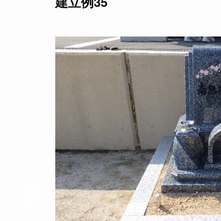
建立例35
か
せ