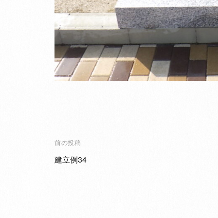
投
前の投稿
稿
建立例34
ナ
ビ
ゲ