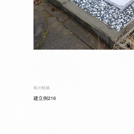
投
前の投稿
稿
建立例216
ナ
ビ
ゲ