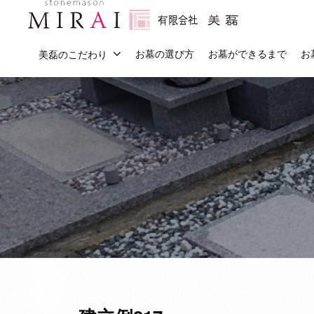
会
コ
社
ン
有
美
石
テ
お墓の選び方
お墓ができるまで
お
美磊のこだわり
磊
限
の
ン
（
こ
会
ツ
み
と
社
へ
ら
な
美
ス
い
ら
磊
キ
）
「
（
ッ
み
プ
ら
み
い
ら
」
い
に
）
お
ま