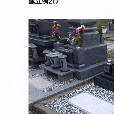
建立例217
か
せ