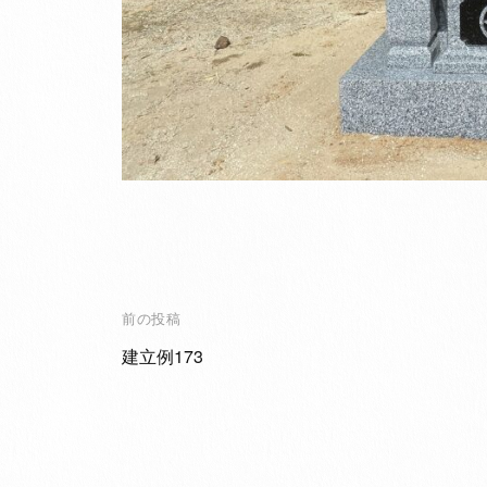
投
前の投稿
稿
建立例173
ナ
ビ
ゲ