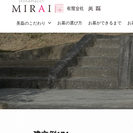
会
コ
社
ン
有
美
石
テ
お墓の選び方
お墓ができるまで
お
美磊のこだわり
磊
限
の
ン
（
こ
会
ツ
み
と
社
へ
ら
な
美
ス
い
ら
磊
キ
）
「
（
ッ
み
プ
ら
み
い
ら
」
い
に
）
お
ま