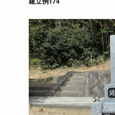
建立例174
か
せ