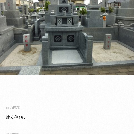
投
前の投稿
稿
建立例165
ナ
ビ
次の投稿