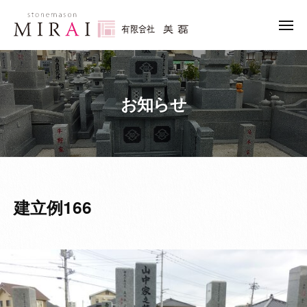
ュ
コ
ー
限
ン
メ
会
ニ
テ
有
社
石
ュ
ン
ー
美
限
の
ツ
磊
こ
会
へ
（
お知らせ
と
社
み
ス
な
美
ら
キ
ら
磊
い
ッ
「
（
）
プ
み
み
ら
ら
建立例166
い
い
」
）
に
お
ま
か
せ