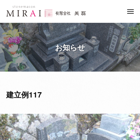
ュ
コ
ー
限
ン
メ
会
ニ
テ
有
社
石
ュ
ン
ー
美
限
の
ツ
磊
こ
会
へ
（
お知らせ
と
社
み
ス
な
美
ら
キ
ら
磊
い
ッ
「
（
）
プ
み
み
ら
ら
建立例117
い
い
」
）
に
お
ま
か
せ