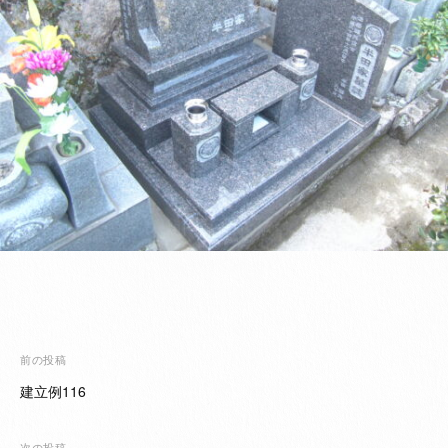
投
前の投稿
稿
建立例116
ナ
ビ
次の投稿